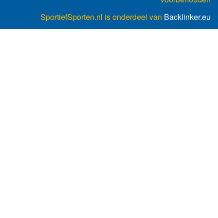
SportiefSporten.nl is onderdeel van
Backlinker.eu