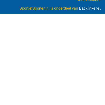
SportiefSporten.nl is onderdeel van
Backlinker.eu