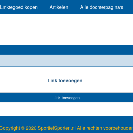
Linktegoed kopen
Artikelen
Alle dochterpagina's
Link toevoegen
Link toevoegen
Copyright ©
2026 SportiefSporten.nl Alle rechten voorbehoude