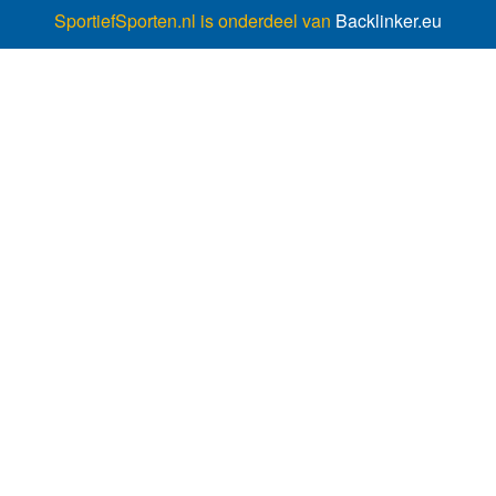
SportiefSporten.nl is onderdeel van
Backlinker.eu