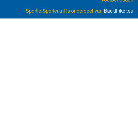
SportiefSporten.nl is onderdeel van
Backlinker.eu