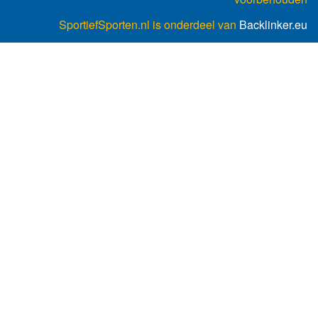
SportiefSporten.nl is onderdeel van
Backlinker.eu