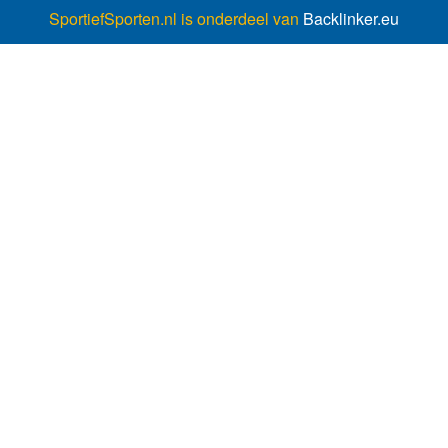
SportiefSporten.nl is onderdeel van
Backlinker.eu