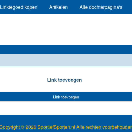
Linktegoed kopen
Artikelen
Alle dochterpagina's
Link toevoegen
Link toevoegen
Copyright ©
2026 SportiefSporten.nl Alle rechten voorbehoude