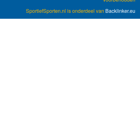
SportiefSporten.nl is onderdeel van
Backlinker.eu