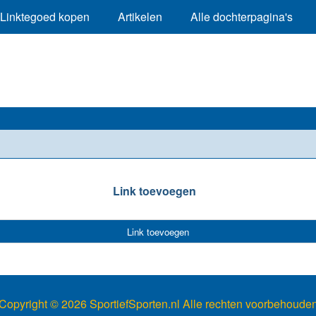
Linktegoed kopen
Artikelen
Alle dochterpagina's
Link toevoegen
Link toevoegen
Copyright ©
2026 SportiefSporten.nl Alle rechten voorbehoude