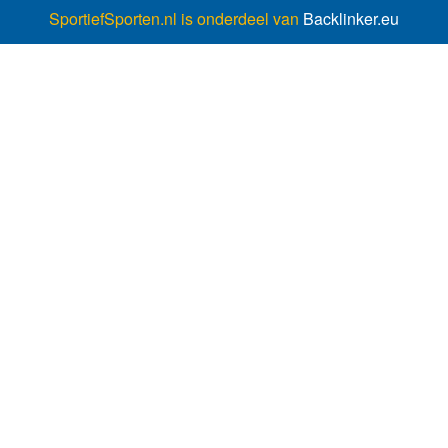
SportiefSporten.nl is onderdeel van
Backlinker.eu